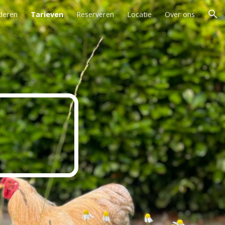
deren
Tarieven
Reserveren
Locatie
Over ons
ion