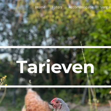
Home
Foto's
Accommodatie
Verga
ip to main content
Skip to navigat
Tarieven